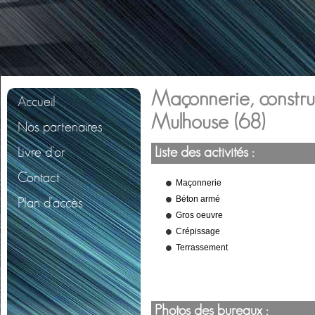
Maçonnerie, constru
Accueil
Mulhouse (68)
Nos partenaires
Livre d'or
Liste des activités :
Contact
Maçonnerie
Béton armé
Plan d'accès
Gros oeuvre
Crépissage
Terrassement
Photos des bureaux :