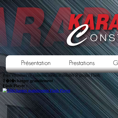
Présentation
Prestations
G
Pour visualiser ce contenu, merci d'installer le plugin Flash.
T�l�charger gratuitement
Flash Player :